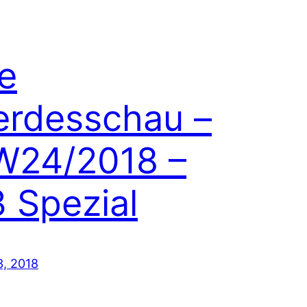
e
erdesschau –
W24/2018 –
 Spezial
3, 2018