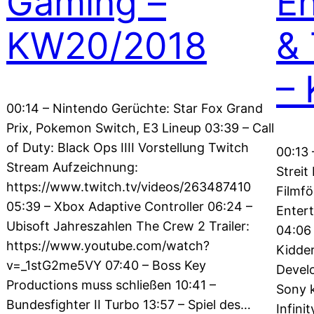
Gaming –
En
KW20/2018
& 
–
00:14 – Nintendo Gerüchte: Star Fox Grand
Prix, Pokemon Switch, E3 Lineup 03:39 – Call
o
of Duty: Black Ops IIII Vorstellung Twitch
00:13 
Stream Aufzeichnung:
Streit
https://www.twitch.tv/videos/263487410
Filmfö
05:39 – Xbox Adaptive Controller 06:24 –
Entert
Ubisoft Jahreszahlen The Crew 2 Trailer:
04:06
https://www.youtube.com/watch?
Kidder
v=_1stG2me5VY 07:40 – Boss Key
Devel
Productions muss schließen 10:41 –
Sony k
Bundesfighter II Turbo 13:57 – Spiel des…
Infini