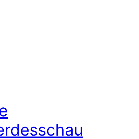
e
erdesschau