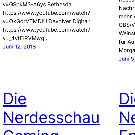
v=GSpkM3-A6ys Bethesda:
Nachri
https://www.youtube.com/watch?
mehr W
v=OxGorVTMDIU Devolver Digital:
CBS/V
https://www.youtube.com/watch?
Weinst
v=_4ytFiRVMwg…
für Au
Juni 12, 2018
Morg
Juni 5
Die
Di
Nerdesschau
N