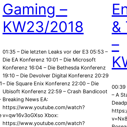
Gaming –
En
KW23/2018
& 
–
01:35 – Die letzten Leaks vor der E3 05:53 –
K
t
Die EA Konferenz 10:01 – Die Microsoft
Konferenz 16:04 – Die Bethesda Konferenz
19:10 – Die Devolver Digital Konferenz 20:29
1
– Die Square Enix Konferenz 22:00 – Die
00:39 
Ubisoft Konferenz 22:59 – Crash Bandicoot
– A St
–
Breaking News EA:
Deadpo
https://www.youtube.com/watch?
https
e
v=qw16v3oGXso Xbox:
v=Nx8
https://www.youtube.com/watch?
Rosean