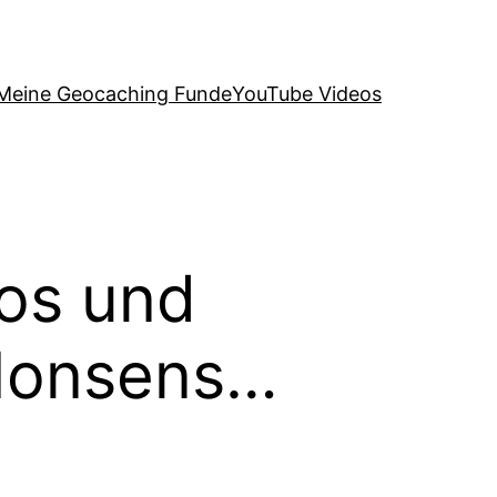
Meine Geocaching Funde
YouTube Videos
tos und
Nonsens…