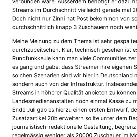
verbunden wäre. Ausserdem benötigt er dazu no
Streams im Durchschnitt vielleicht gerade mal 2
Doch nicht nur Zinni hat Post bekommen von sei
durchschnittlich knapp 3 Zuschauern noch weni
Meine Meinung zu dem Thema ist sehr gespalten
durchzupeitschen. Klar, technisch gesehen ist 
Rundfunkkeule kann man viele Communities zerha
es gang und gäbe, dass Streamer ihre eigenen 
solchen Szenarien sind wir hier in Deutschland 
sondern auch von der Infrastruktur. Insbesond
Streams in höherer Qualität anbieten zu können.
Landesmedienanstalten noch einmal Kasse zu m
Ende Juli gab es hierzu einen ersten Entwurf, 
Zusatzartikel 20b erweitern sollte unter dem Be
journalistisch-redaktionelle Gestaltung, begren
regelmässig weniger als 20000 Zuschauer im Mon