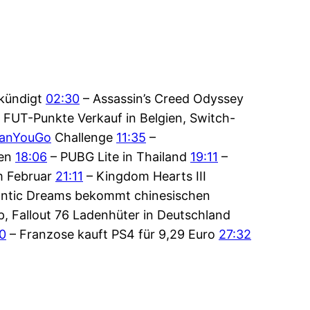
ekündigt
02:30
– Assassin’s Creed Odyssey
t FUT-Punkte Verkauf in Belgien, Switch-
anYouGo
Challenge
11:35
–
ten
18:06
– PUBG Lite in Thailand
19:11
–
im Februar
21:11
– Kingdom Hearts III
ntic Dreams bekommt chinesischen
, Fallout 76 Ladenhüter in Deutschland
0
– Franzose kauft PS4 für 9,29 Euro
27:32