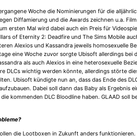
ergangene Woche die Nominierungen für die alljäh
gegen Diffamierung und die Awards zeichnen u.a. Fil
um ersten Mal wird dabei auch ein Preis für Videospi
Pillars of Eternity 2: Deadfire und The Sims Mobile a
teren Alexios und Kassandra jeweils homosexuelle Be
tage eine Woche zuvor sorgte Ubisoft allerdings bei
ssandra als auch Alexios in eine heterosexuelle Bezi
re DLCs wichtig werden könnte, allerdings störte die
ielten. Ubisoft kündigte nun an, dass das Ende des D
 aufzubauen. Dabei soll dann das Baby als Ergebnis
auf die kommenden DLC Bloodline haben. GLAAD soll 
robleme?
ollen die Lootboxen in Zukunft anders funktionieren