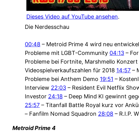
Dieses Video auf YouTube ansehen
.
Die Nerdesschau
00:48
– Metroid Prime 4 wird neu entwicke
Probleme mit LGBT-Community
04:13
– For
Probleme bei Fortnite, Marshmello Konzer
Videospielverkaufszahlen für 2018
14:57
– 
Probleme bei Anthem Demo
19:51
– Kostenl
Interview
22:03
– Resident Evil Netflix Sh
Investor
24:18
– Deep Mind KI gewinnt gegen
25:57
– Titanfall Battle Royal kurz vor An
– Fanfilm Nomad Squadron
28:08
– R.I.P. W
Metroid Prime 4