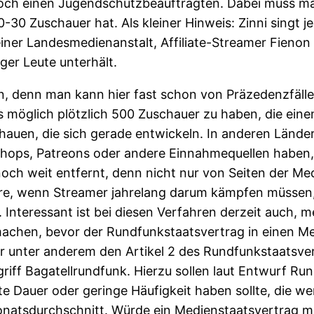
ch einen Jugendschutzbeauftragten. Dabei muss man
0-30 Zuschauer hat. Als kleiner Hinweis: Zinni singt
ner Landesmedienanstalt, Affiliate-Streamer Fienon h
ger Leute unterhält.
, denn man kann hier fast schon von Präzedenzfälle
es möglich plötzlich 500 Zuschauer zu haben, die ein
uen, die sich gerade entwickeln. In anderen Ländern 
Shops, Patreons oder andere Einnahmequellen haben
noch weit entfernt, denn nicht nur von Seiten der Med
ere, wenn Streamer jahrelang darum kämpfen müssen
 Interessant ist bei diesen Verfahren derzeit auch, m
achen, bevor der Rundfunkstaatsvertrag in einen Me
der unter anderem den Artikel 2 des Rundfunkstaatsve
griff Bagatellrundfunk. Hierzu sollen laut Entwurf R
zte Dauer oder geringe Häufigkeit haben sollte, die 
atsdurchschnitt. Würde ein Medienstaatsvertrag mit