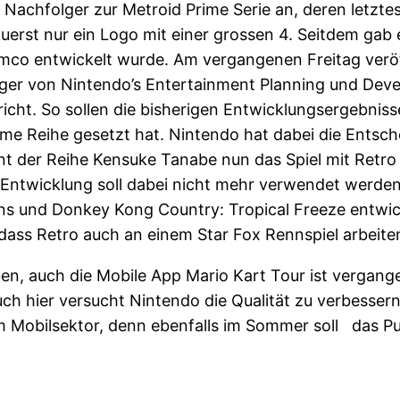
 Nachfolger zur Metroid Prime Serie an, deren letztes
erst nur ein Logo mit einer grossen 4. Seitdem gab e
co entwickelt wurde. Am vergangenen Freitag veröff
ager von Nintendo’s Entertainment Planning und Dev
icht. So sollen die bisherigen Entwicklungsergebnisse
rime Reihe gesetzt hat. Nintendo hat dabei die Entsch
nt der Reihe Kensuke Tanabe nun das Spiel mit Retro 
e Entwicklung soll dabei nicht mehr verwendet werde
ns und Donkey Kong Country: Tropical Freeze entwic
dass Retro auch an einem Star Fox Rennspiel arbeite
en, auch die Mobile App Mario Kart Tour ist verga
 hier versucht Nintendo die Qualität zu verbessern
Mobilsektor, denn ebenfalls im Sommer soll das Puzz