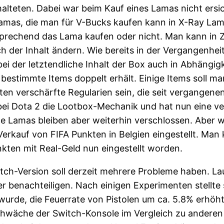
halteten. Dabei war beim Kauf eines Lamas nicht ersi
 Lamas, die man für V-Bucks kaufen kann in X-Ray La
rechend das Lama kaufen oder nicht. Man kann in Z
ch der Inhalt ändern. Wie bereits in der Vergangenhe
bei der letztendliche Inhalt der Box auch in Abhängig
 bestimmte Items doppelt erhält. Einige Items soll m
en verschärfte Regularien sein, die seit vergangen
. bei Dota 2 die Lootbox-Mechanik und hat nun eine ve
te Lamas bleiben aber weiterhin verschlossen. Aber
Verkauf von FIFA Punkten in Belgien eingestellt. M
nkten mit Real-Geld nun eingestellt worden.
tch-Version soll derzeit mehrere Probleme haben. Lau
ler benachteiligen. Nach einigen Experimenten stellte
wurde, die Feuerrate von Pistolen um ca. 5.8% erhöht 
Schwäche der Switch-Konsole im Vergleich zu anderen