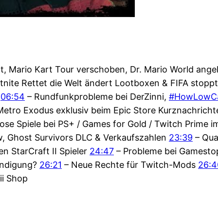
lt, Mario Kart Tour verschoben, Dr. Mario World ang
tnite Rettet die Welt ändert Lootboxen & FIFA stopp
t
06:54
– Rundfunkprobleme bei DerZinni,
#HowLowC
Metro Exodus exklusiv beim Epic Store Kurznachrich
ose Spiele bei PS+ / Games for Gold / Twitch Prime 
ow, Ghost Survivors DLC & Verkaufszahlen
23:39
– Qua
 StarCraft II Spieler
24:47
– Probleme bei Gamestop
kündigung?
26:21
– Neue Rechte für Twitch-Mods
26:4
ii Shop